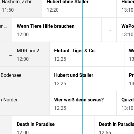
Nashorn, Zebra & Co.
Hubert ohne Staller
Huber
11:50
12:20
13:10
In aller Freundschaft - Die jungen Ärzte
Wenn Tiere Hilfe brauchen
WaPo 
12:00
13:10
MDR um 2
Elefant, Tiger & Co.
We
12:00
12:25
13
 Bodensee
Hubert und Staller
Pr
12:25
13
m Norden
Wer weiß denn sowas?
Quizd
12:25
13:10
Death in Paradise
Death in Paradi
12:00
12:55