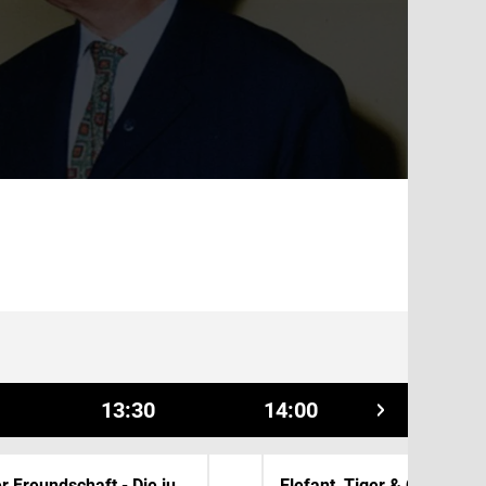
13:30
14:00
14:30
In aller Freundschaft - Die jungen Ärzte
Elefant, Tiger & Co.