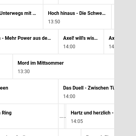
Die Bergretter - Unterwegs mit der Air-Glacier
Hoch hinaus - Die Schweiz über 3000 Metern
13:50
14:35
Die PS Profis - Mehr Power aus dem Pott
Axel! will's wissen
14:00
14:30
Mord im Mittsommer
13:30
ueen
Das Duell - Zwischen Tüll und Tr
14:00
 Ring
14:05