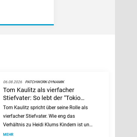
06.08.2026
PATCHWORK-DYNAMIK
Tom Kaulitz als vierfacher
Stiefvater: So lebt der "Tokio
Hotel"-Star mit Heidi Klums
Tom Kaulitz spricht über seine Rolle als
Kindern
vierfacher Stiefvater. Wie eng das
Verhältnis zu Heidi Klums Kindern ist und
warum eigener Nachwuchs kein Thema
MEHR