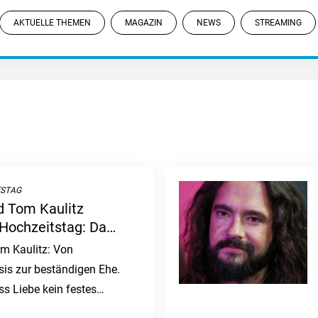
AKTUELLE THEMEN
MAGAZIN
NEWS
STREAMING
TSTAG
d Tom Kaulitz
. Hochzeitstag: Das
sgeschichte
m Kaulitz: Von
sis zur beständigen Ehe.
ss Liebe kein festes
lle Zweifel überdauern