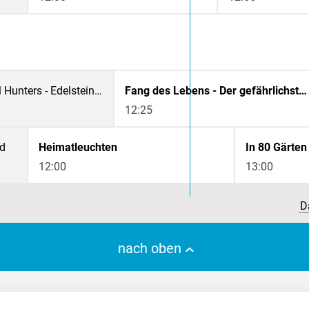
Outback Opal Hunters - Edelsteinjagd in Australien
Fang des Lebens - Der gefährlichste Job Alaskas
12:25
nd
Heimatleuchten
In 80 Gärten
12:00
13:00
D
nach oben