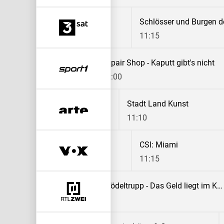
Servicezeit-Reportage: Der Haushalts-Check mit Yvonne Willicks
Querbeet
:15
10:45
11:15
Teleshopping
Repair Shop - Kaputt gibt's nicht
10:30
11:00
Stadt Land Kunst
Stadt Land Kunst
10:25
11:10
CSI: Miami
CSI: Miami
10:25
11:15
Der Trödeltrupp - Das Geld liegt im Keller
10:55