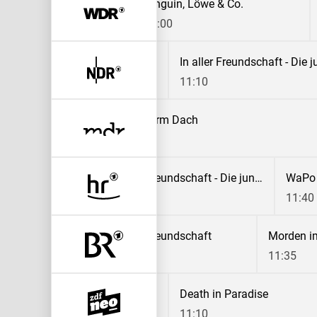
Papageien, Palmen & Co.
Pinguin, Löwe & Co.
10:20
11:00
In aller Freundschaft
10:20
11:10
Tiefwassertaucher unterm Dach
10:30
In aller Freundschaft - Die jungen Ärzte
WaPo
10:50
11:40
Schnittgut. Alles aus dem Garten
In aller Freundschaft
Morden i
10:20
10:50
11:35
ath in Paradise
Death in Paradise
:15
11:10