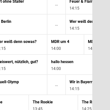
t ohne Staller
Feuer & Flamme
14:15
Berlin
Wer weiß denn sowas
14:15
r weiß denn sowas?
MDR um 4
MDR um 4
:15
14:00
14:30
eiswert, nützlich, gut?
hallo hessen
:15
14:00
uell-Olymp
Wir in Bayern
14:15
se
The Rookie
The Rookie
13:45
14:25