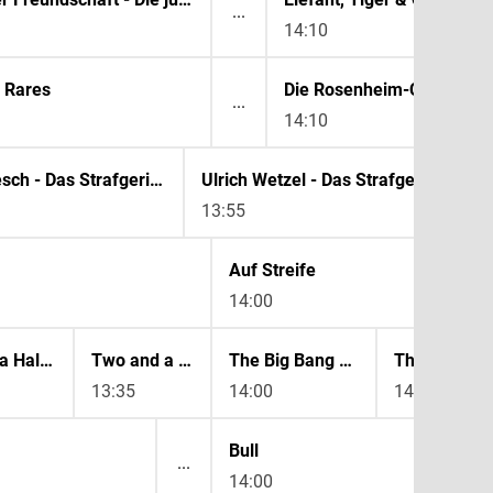
14:10
r Rares
Die Rosenheim-Cops
14:10
Barbara Salesch - Das Strafgericht
Ulrich Wetzel - Das Strafgericht
13:55
Auf Streife
14:00
Two and a Half Men
Two and a Half Men
The Big Bang Theory
13:35
14:00
14:30
Bull
14:00