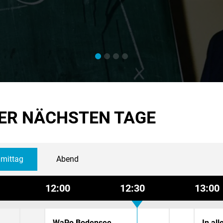
ER NÄCHSTEN TAGE
mittag
Abend
12:00
12:30
13:00
WaPo Bodensee