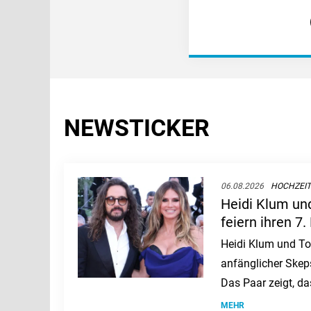
NEWSTICKER
06.08.2026
HOCHZEI
Heidi Klum un
feiern ihren 7
ist ihre Liebe
Heidi Klum und To
anfänglicher Skep
Das Paar zeigt, da
Tempo kennt und a
MEHR