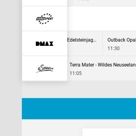
dsport: Polen-Rundfahrt
:15
Outback Opal Hunters - Edelsteinjagd in Australien
10:30
11:30
n
Terra Mater - Wildes Neuseela
11:05