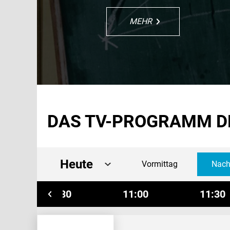
MEHR
MEHR
MEHR
MEHR
MEHR
MEHR
DAS TV-PROGRAMM D
Heute
Vormittag
Nach
10:30
11:00
11:30
magazin