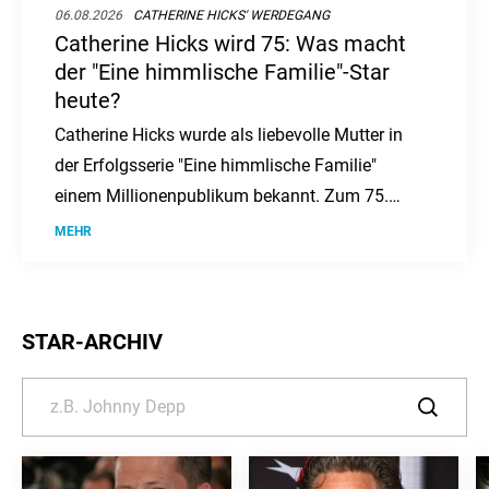
06.08.2026
CATHERINE HICKS' WERDEGANG
Catherine Hicks wird 75: Was macht
der "Eine himmlische Familie"-Star
heute?
Catherine Hicks wurde als liebevolle Mutter in
der Erfolgsserie "Eine himmlische Familie"
einem Millionenpublikum bekannt. Zum 75.
Geburtstag der Schauspielerin stellt sich die
MEHR
Frage: Was macht der ehemalige Serienstar
nach dem Ende ihrer großen TV-Karriere?
STAR-ARCHIV