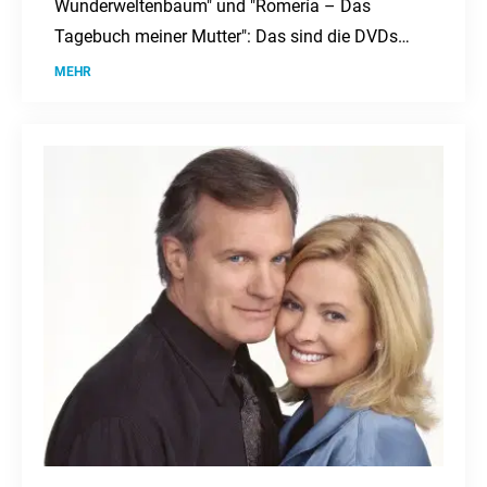
Wunderweltenbaum" und "Romería – Das
Tagebuch meiner Mutter": Das sind die DVDs
und Blu-rays der Woche.
MEHR