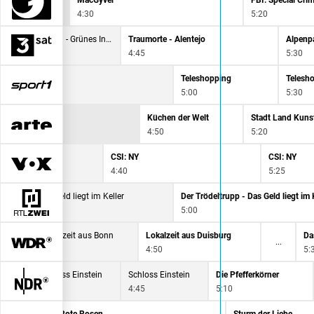
MacGyver
FBI: Special Cri
4:30
5:20
Die Azoren - Grünes Inselparadies
Traumorte - Alentejo
Alpenp
4:15
4:45
5:30
opping
Teleshopping
Telesh
5:00
5:30
Küchen der Welt
Stadt Land Kuns
4:50
5:20
iami
CSI: NY
CSI: NY
4:40
5:25
deltrupp - Das Geld liegt im Keller
Der Trödeltrupp - Das Geld liegt im 
5:00
Lokalzeit aus Bonn
Lokalzeit aus Duisburg
Da
4:20
4:50
5:
traße
Schloss Einstein
Schloss Einstein
Die Pfefferkörner
4:20
4:45
5:10