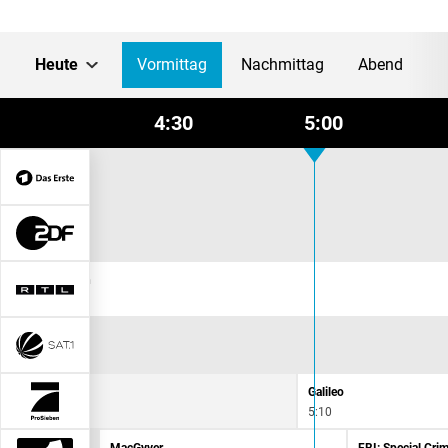
Heute
Vormittag
Nachmittag
Abend
4:30
5:00
hland am Morgen
taff
Galileo
4:15
5:10