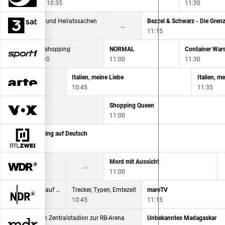
10:35
11:30
iebesg'schichten und Heiratssachen
Bezzel & Schwarz - Die Gren
0:15
11:15
Teleshopping
NORMAL
Container War
10:30
11:00
11:30
Italien, meine Liebe
Italien, m
10:45
11:35
en
Shopping Queen
11:00
ella Italia - Camping auf Deutsch
0:15
Mord mit Aussicht
11:00
Unsere Geschichte - Der Norden auf Super 8
Trecker, Typen, Erntezeit
mareTV
10:45
11:15
antik
Vom Zentralstadion zur RB-Arena
Unbekanntes Madagaskar