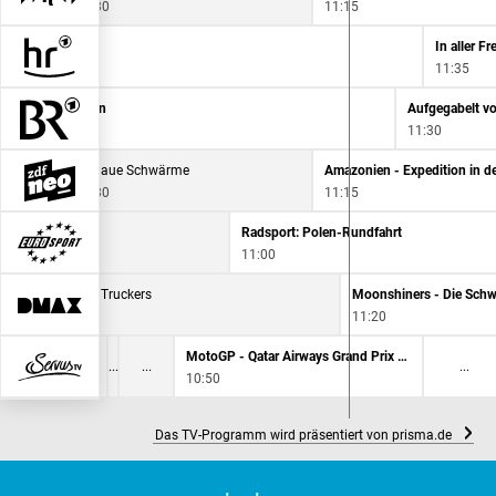
10:30
11:15
In aller F
11:35
 - Reise ins Leben
11:30
Schlaue Schwärme
10:30
11:15
Radsport: Polen-Rundfahrt
11:00
Outback Truckers
10:25
11:20
MotoGP - Qatar Airways Grand Prix von Großbritannien
10:50
Das TV-Programm wird präsentiert von prisma.de