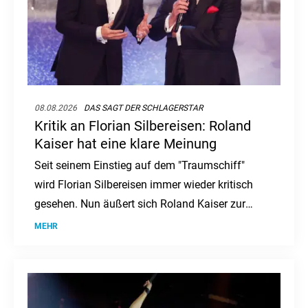
08.08.2026
DAS SAGT DER SCHLAGERSTAR
Kritik an Florian Silbereisen: Roland
Kaiser hat eine klare Meinung
Seit seinem Einstieg auf dem "Traumschiff"
wird Florian Silbereisen immer wieder kritisch
gesehen. Nun äußert sich Roland Kaiser zur
Debatte um den ZDF-Kapitän.
MEHR