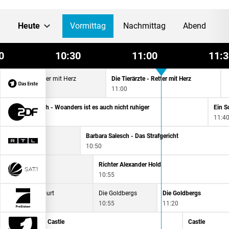
Heute
Vormittag
Nachmittag
Abend
0
10:30
11:00
11:3
ie Tierärzte - Retter mit Herz
Die Tierärzte - Retter mit Herz
0:15
11:00
amilie Bundschuh - Woanders ist es auch nicht ruhiger
Ein S
0:15
11:4
Barbara Salesch - Das Strafgericht
10:50
der Hold
Richter Alexander Hold
10:55
Night Court
Die Goldbergs
Die Goldbergs
10:25
10:55
11:20
Castle
Castle