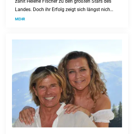
zählt Helene Fischer zu den größten Stars des
Landes. Doch ihr Erfolg zeigt sich längst nicht
nur auf der Bühne.
MEHR