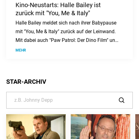
Kino-Neustarts: Halle Bailey ist
zurück mit "You, Me & Italy"
Halle Bailey meldet sich nach ihrer Babypause
mit "You, Me & Italy" zurück auf der Leinwand.
Mit dabei auch "Paw Patrol: Der Dino Film" und
"Nightborn". Ein Kinowochenende voller
MEHR
Abenteuer und Romantik ab dem 6. August.
STAR-ARCHIV