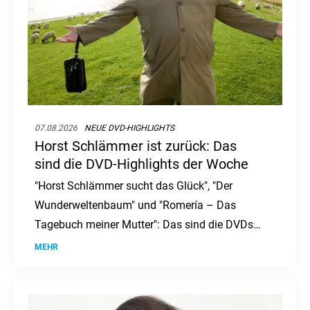
07.08.2026
NEUE DVD-HIGHLIGHTS
Horst Schlämmer ist zurück: Das
sind die DVD-Highlights der Woche
"Horst Schlämmer sucht das Glück", "Der
Wunderweltenbaum" und "Romería – Das
Tagebuch meiner Mutter": Das sind die DVDs
und Blu-rays der Woche.
MEHR