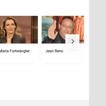
Maria Furtwängler
Jean Reno
Til Schw