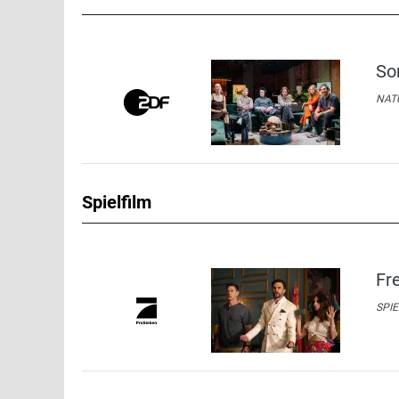
So
NATU
Spielfilm
Fr
SPIE