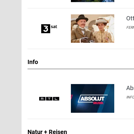
Ot
FERN
Info
Ab
INFO
Natur + Reisen