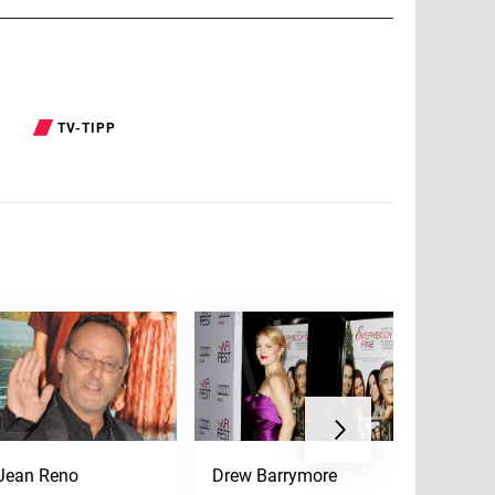
TV-TIPP
Jean Reno
Drew Barrymore
Anya Ta