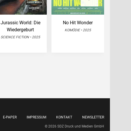
Jurassic World: Die
No Hit Wonder
Die S
Wiedergeburt
magisc
KOMÖDIE • 2025
SCIENCE FICTION • 2025
FANT
E-PAPER
IMPRESSUM
KONTAKT
NEWSLETTER
© 2026 SDZ Druck und Medien GmbH