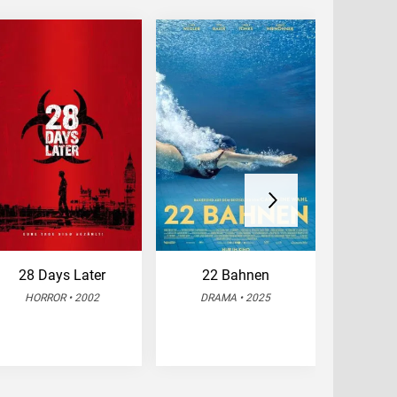
28 Days Later
22 Bahnen
Mission
– Dead
HORROR • 2002
DRAMA • 2025
ACTION