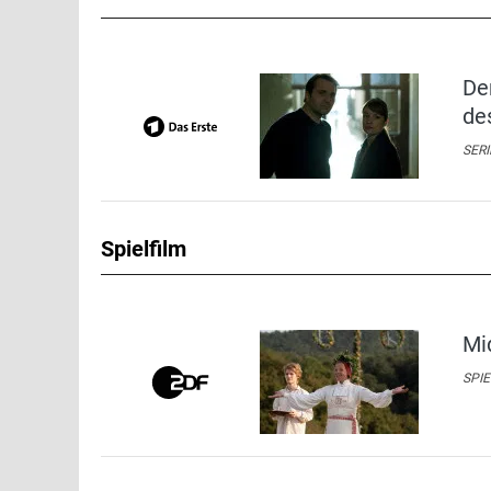
De
de
SERI
Spielfilm
Mi
SPIE