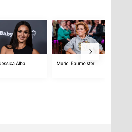
Jessica Alba
Muriel Baumeister
Kurt Rus