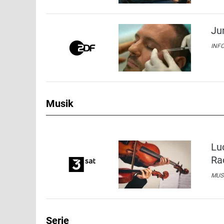
Ju
INFO
Musik
Lu
Ra
MUSI
Serie