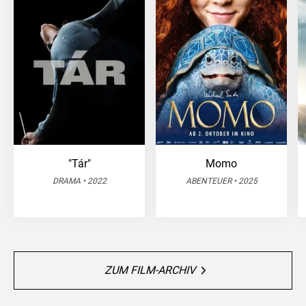
"Tár"
Momo
DRAMA • 2022
ABENTEUER • 2025
ZUM FILM-ARCHIV