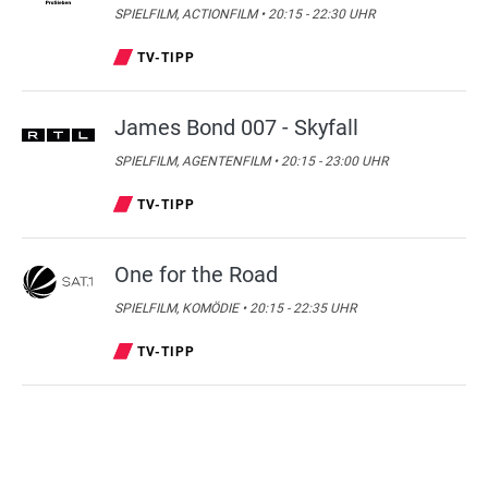
Spur
SPIELFILM, ACTIONFILM • 20:15 - 22:30 UHR
INFO •
10.08.2026
• 04:35 - 05:20 UHR
TV-TIPP
In the Eye of the Storm
05:20
James Bond 007 - Skyfall
NATUR + REISEN •
10.08.2026
• 05:20 - 06:05 UHR
SPIELFILM, AGENTENFILM • 20:15 - 23:00 UHR
TV-TIPP
One for the Road
SPIELFILM, KOMÖDIE • 20:15 - 22:35 UHR
TV-TIPP