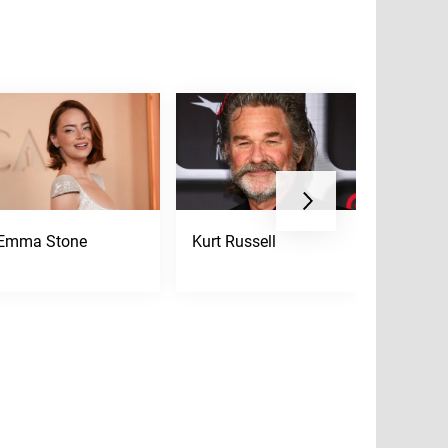
Emma Stone
Kurt Russell
Jessica 